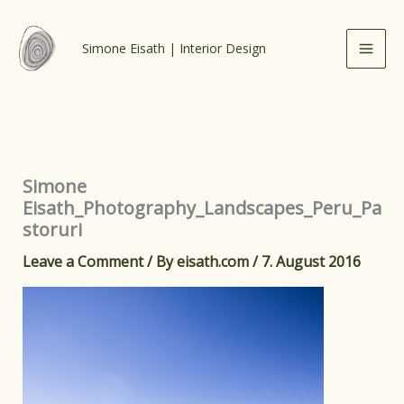
Skip
to
Simone Eisath | Interior Design
content
Simone
Eisath_Photography_Landscapes_Peru_Pa
storuri
Leave a Comment
/ By
eisath.com
/
7. August 2016